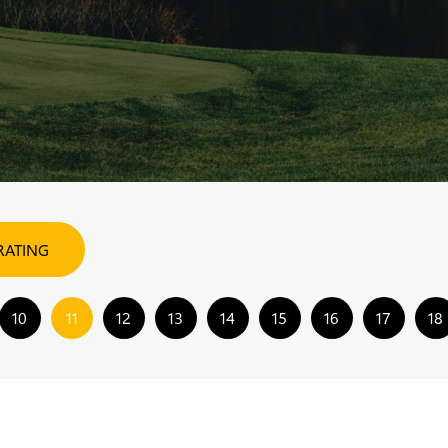
RATING
10
11
12
13
14
15
16
17
18