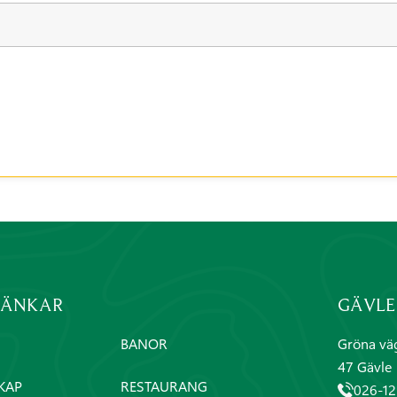
LÄNKAR
GÄVLE
BANOR
Gröna vä
47 Gävle
KAP
RESTAURANG
026-12