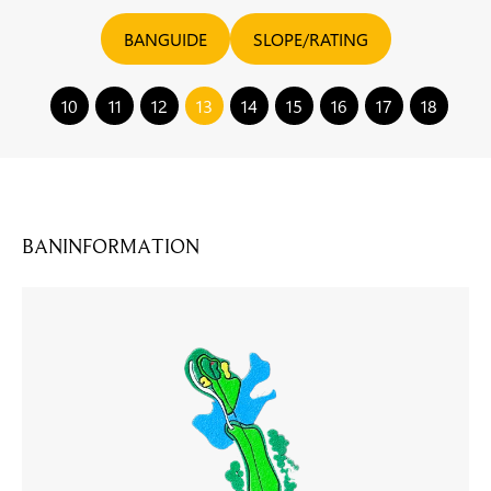
BANGUIDE
SLOPE/RATING
10
11
12
13
14
15
16
17
18
BANINFORMATION