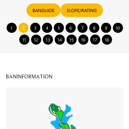
BANGUIDE
SLOPE/RATING
1
2
3
4
5
6
7
8
9
10
11
12
13
14
15
16
17
18
BANINFORMATION