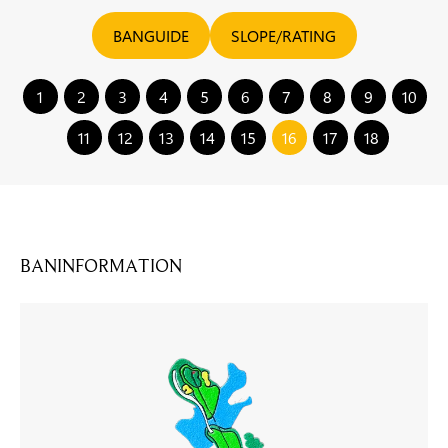
BANGUIDE
SLOPE/RATING
1
2
3
4
5
6
7
8
9
10
11
12
13
14
15
16
17
18
BANINFORMATION