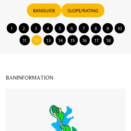
BANGUIDE
SLOPE/RATING
1
2
3
4
5
6
7
8
9
10
11
12
13
14
15
16
17
18
BANINFORMATION