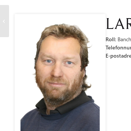
LA
Johan Hillblom
Roll:
Banch
Telefonn
E-postadr