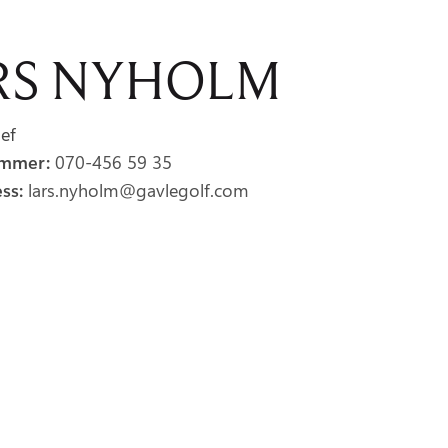
RS NYHOLM
ef
ummer:
070-456 59 35
ess:
lars.nyholm@gavlegolf.com