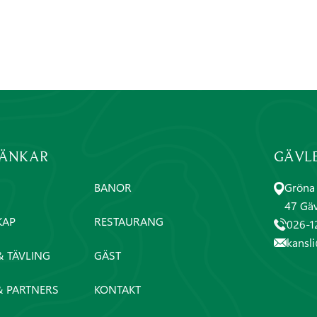
LÄNKAR
GÄVL
BANOR
Gröna 
47 Gäv
KAP
RESTAURANG
026-1
kansl
& TÄVLING
GÄST
& PARTNERS
KONTAKT