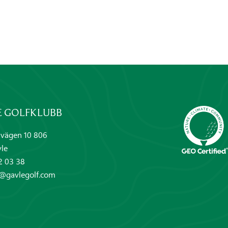
E GOLFKLUBB
vägen 10 806
le
2 03 38
i@gavlegolf.com