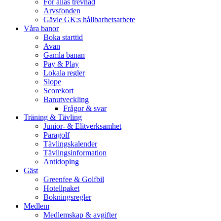
För allas trevnad
Arvsfonden
Gävle GK:s hållbarhetsarbete
Våra banor
Boka starttid
Avan
Gamla banan
Pay & Play
Lokala regler
Slope
Scorekort
Banutveckling
Frågor & svar
Träning & Tävling
Junior- & Elitverksamhet
Paragolf
Tävlingskalender
Tävlingsinformation
Antidoping
Gäst
Greenfee & Golfbil
Hotellpaket
Bokningsregler
Medlem
Medlemskap & avgifter