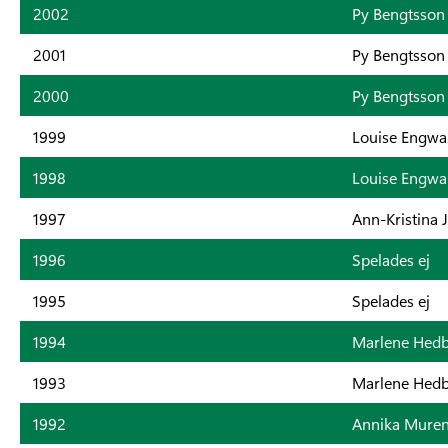
2002
Py Bengtsson
2001
Py Bengtsson
2000
Py Bengtsson
1999
Louise Engwal
1998
Louise Engwal
1997
Ann-Kristina 
1996
Spelades ej
1995
Spelades ej
1994
Marlene Hed
1993
Marlene Hed
1992
Annika Mure