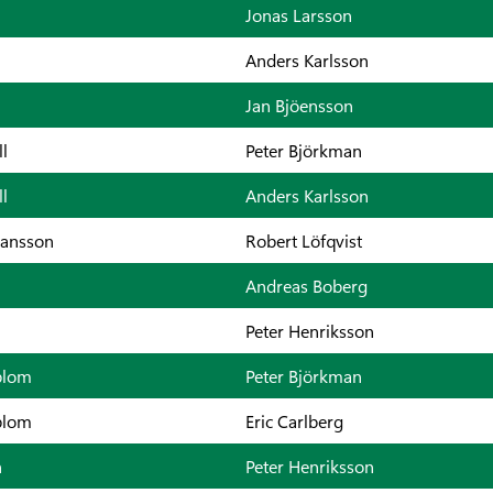
Jonas Larsson
Anders Karlsson
Jan Bjöensson
l
Peter Björkman
l
Anders Karlsson
Jansson
Robert Löfqvist
Andreas Boberg
Peter Henriksson
blom
Peter Björkman
blom
Eric Carlberg
n
Peter Henriksson