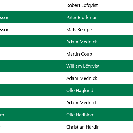
Robert Löfqvist
sson
Peter Björkman
sson
Mats Kempe
Adam Mednick
Martin Coup
William Löfqvist
Adam Mednick
Olle Haglund
Adam Mednick
öm
Olle Hedblom
n
Christian Härdin