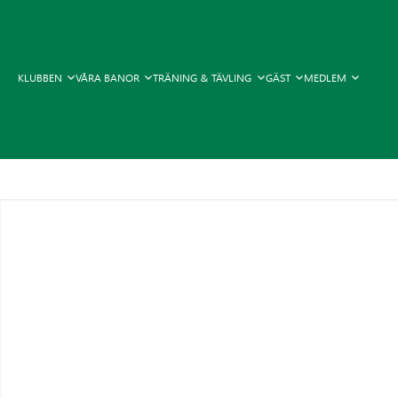
KLUBBEN
VÅRA BANOR
TRÄNING & TÄVLING
GÄST
MEDLEM