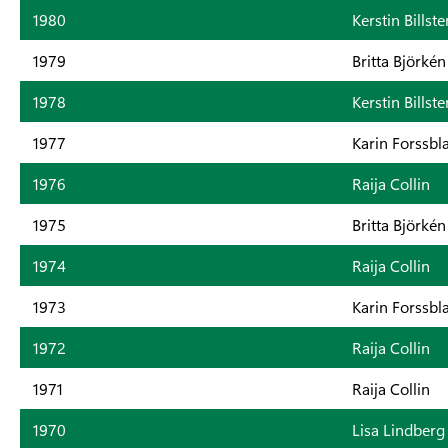
1980
Kerstin Billste
1979
Britta Björkén
1978
Kerstin Billste
1977
Karin Forssbl
1976
Raija Collin
1975
Britta Björkén
1974
Raija Collin
1973
Karin Forssbl
1972
Raija Collin
1971
Raija Collin
1970
Lisa Lindberg