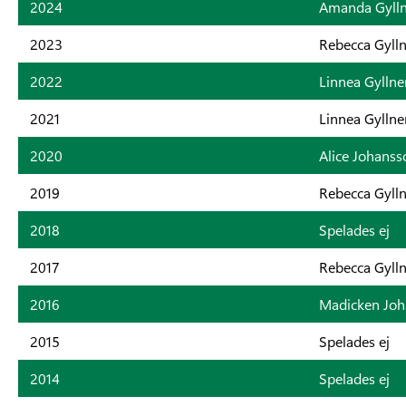
2024
Amanda Gylln
2023
Rebecca Gyll
2022
Linnea Gyllne
2021
Linnea Gyllne
2020
Alice Johanss
2019
Rebecca Gyll
2018
Spelades ej
2017
Rebecca Gyll
2016
Madicken Joh
2015
Spelades ej
2014
Spelades ej