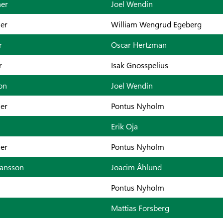
er
Joel Wendin
ner
William Wengrud Egeberg
r
Oscar Hertzman
r
Isak Gnosspelius
on
Joel Wendin
ner
Pontus Nyholm
Erik Oja
ner
Pontus Nyholm
ansson
Joacim Åhlund
Pontus Nyholm
Mattias Forsberg