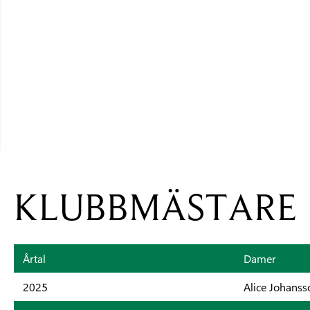
KLUBBMÄSTARE
Årtal
Damer
2025
Alice Johanss