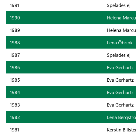
1991
Spelades ej
1990
Helena Marcu
1989
Helena Marcu
1988
Lena Öbrink
1987
Spelades ej
1986
Eva Gerhartz
1985
Eva Gerhartz
1984
Eva Gerhartz
1983
Eva Gerhartz
1982
Lena Bergstr
1981
Kerstin Billste