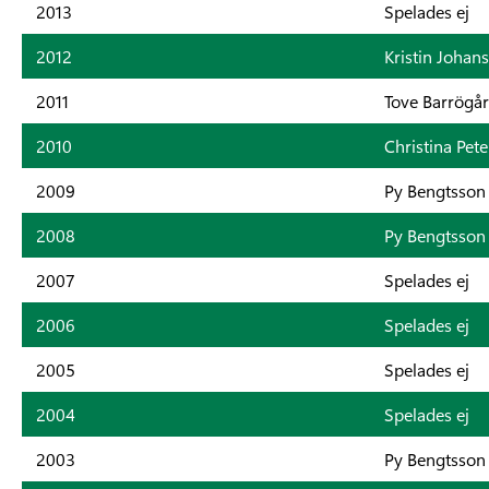
2013
Spelades ej
2012
Kristin Joha
2011
Tove Barrögå
2010
Christina Pet
2009
Py Bengtsson
2008
Py Bengtsson
2007
Spelades ej
2006
Spelades ej
2005
Spelades ej
2004
Spelades ej
2003
Py Bengtsson